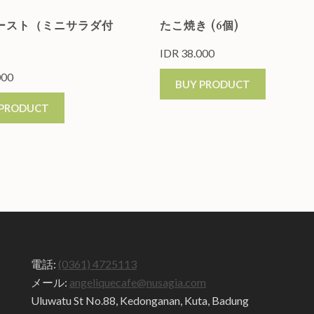
ースト（ミニサラダ付
たこ焼き (6個)
IDR
38.000
000
BUY PRODUCT
 PRODUCT
電話:
(0361) 4725113
メール:
angeliquecafe@nusagia.com
Uluwatu St No.88, Kedonganan, Kuta, Badung