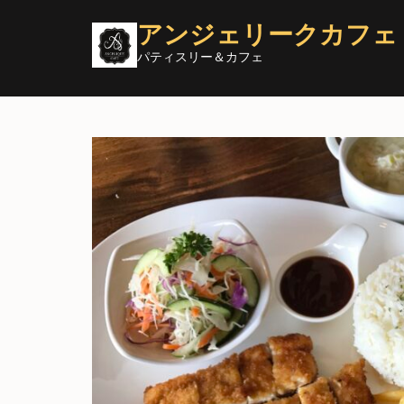
コ
アンジェリークカフェ
ン
テ
パティスリー＆カフェ
ン
ツ
へ
ス
キ
ッ
プ
(Enter
を
押
す)