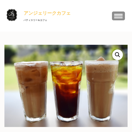
コ
ン
アンジェリークカフェ
テ
パティスリー＆カフェ
ン
ツ
へ
ス
キ
ッ
プ
(Enter
を
押
す)